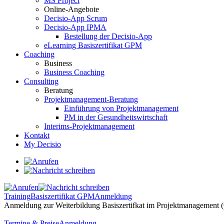
MS Project
Online-Angebote
Decisio-App Scrum
Decisio-App IPMA
Bestellung der Decisio-App
eLearning Basiszertifikat GPM
Coaching
Business
Business Coaching
Consulting
Beratung
Projektmanagement-Beratung
Einführung von Projektmanagement
PM in der Gesundheitswirtschaft
Interims-Projektmanagement
Kontakt
My Decisio
Training
Basiszertifikat GPM
Anmeldung
Anmeldung zur Weiterbildung Basiszertifkat im Projektmanagement
Termine & Preise
Anmeldung