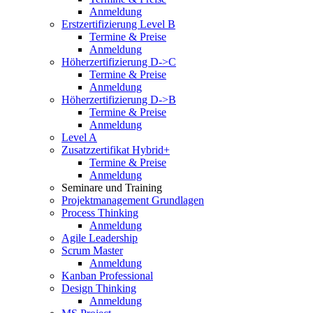
Anmeldung
Erstzertifizierung Level B
Termine & Preise
Anmeldung
Höherzertifizierung D->C
Termine & Preise
Anmeldung
Höherzertifizierung D->B
Termine & Preise
Anmeldung
Level A
Zusatzzertifikat Hybrid+
Termine & Preise
Anmeldung
Seminare und Training
Projektmanagement Grundlagen
Process Thinking
Anmeldung
Agile Leadership
Scrum Master
Anmeldung
Kanban Professional
Design Thinking
Anmeldung