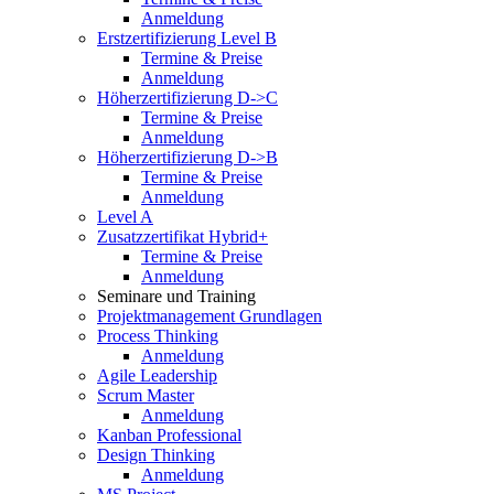
Anmeldung
Erstzertifizierung Level B
Termine & Preise
Anmeldung
Höherzertifizierung D->C
Termine & Preise
Anmeldung
Höherzertifizierung D->B
Termine & Preise
Anmeldung
Level A
Zusatzzertifikat Hybrid+
Termine & Preise
Anmeldung
Seminare und Training
Projektmanagement Grundlagen
Process Thinking
Anmeldung
Agile Leadership
Scrum Master
Anmeldung
Kanban Professional
Design Thinking
Anmeldung