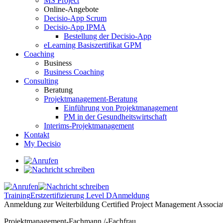
MS Project
Online-Angebote
Decisio-App Scrum
Decisio-App IPMA
Bestellung der Decisio-App
eLearning Basiszertifikat GPM
Coaching
Business
Business Coaching
Consulting
Beratung
Projektmanagement-Beratung
Einführung von Projektmanagement
PM in der Gesundheitswirtschaft
Interims-Projektmanagement
Kontakt
My Decisio
Training
Erstzertifizierung Level D
Anmeldung
Anmeldung zur Weiterbildung Certified Project Management Associ
Projektmanagement-Fachmann /-Fachfrau