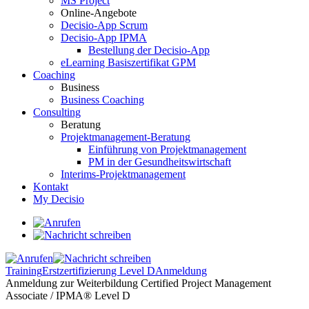
MS Project
Online-Angebote
Decisio-App Scrum
Decisio-App IPMA
Bestellung der Decisio-App
eLearning Basiszertifikat GPM
Coaching
Business
Business Coaching
Consulting
Beratung
Projektmanagement-Beratung
Einführung von Projektmanagement
PM in der Gesundheitswirtschaft
Interims-Projektmanagement
Kontakt
My Decisio
Training
Erstzertifizierung Level D
Anmeldung
Anmeldung zur Weiterbildung Certified Project Management
Associate / IPMA® Level D