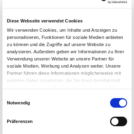
Nein
GPM-Firmenmitglied
*
Ja
Nein
Diese Webseite verwendet Cookies
Mitgliedsnummer
Wir verwenden Cookies, um Inhalte und Anzeigen zu
personalisieren, Funktionen für soziale Medien anbieten
zu können und die Zugriffe auf unsere Website zu
analysieren. Außerdem geben wir Informationen zu Ihrer
Verwendung unserer Website an unsere Partner für
ZUSATZLEISTUNGEN
Ich wünsche zusätzlich das Buch PM4 in der 2-bändigen Print-
soziale Medien, Werbung und Analysen weiter. Unsere
Version für 83,- Euro inkl. Versandkosten
Partner führen diese Informationen möglicherweise mit
Bestellung PM4 Print
*
weiteren Daten zusammen, die Sie ihnen bereitgestellt
Ja
haben oder die sie im Rahmen Ihrer Nutzung der Dienste
Nein
gesammelt haben.
Einwilligungsauswahl
Konditionen
Notwendig
Die GPM-Weiterbildung zum Certified Project Management
Associate / IPMA Level D beinhaltet: 7 Seminartage, 1
Prüfungstag, E-Learning Kurs MS-Project, Seminarskript,
Präferenzen
Decisio LernApp, Fotoprotokolle, Übungsmaterial sowie das
GPM-Lehrgangsmaterial mit dem eBook PM4 im Wert von