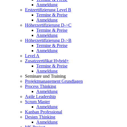
Anmeldung
Erstzertifizierung Level B
Termine & Preise
Anmeldung
Höherzertifizierung D->C
Termine & Preise
Anmeldung
Höherzertifizierung D->B
Termine & Preise
Anmeldung
Level A
Zusatzzertifikat Hybrid+
Termine & Preise
Anmeldung
Seminare und Training
Projektmanagement Grundlagen
Process Thinking
Anmeldung
Agile Leadership
Scrum Master
Anmeldung
Kanban Professional
Design Thinking
Anmeldung