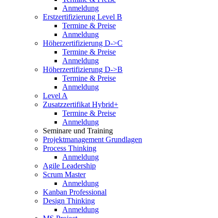
Anmeldung
Erstzertifizierung Level B
Termine & Preise
Anmeldung
Höherzertifizierung D->C
Termine & Preise
Anmeldung
Höherzertifizierung D->B
Termine & Preise
Anmeldung
Level A
Zusatzzertifikat Hybrid+
Termine & Preise
Anmeldung
Seminare und Training
Projektmanagement Grundlagen
Process Thinking
Anmeldung
Agile Leadership
Scrum Master
Anmeldung
Kanban Professional
Design Thinking
Anmeldung