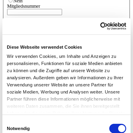
Nein
Mitgliedsnummer
ZUSATZLEISTUNGEN FÜR TEILNEHMER OHNE
LEVEL D-ZERTIFIKAT
Ich buche zusätzlich den optionalen Intensivtag zur Vermittlung
Diese Webseite verwendet Cookies
der D-Themen für 1.450,- Euro.
Buchung Intensivtag
*
Wir verwenden Cookies, um Inhalte und Anzeigen zu
Ja
personalisieren, Funktionen für soziale Medien anbieten
Nein
zu können und die Zugriffe auf unsere Website zu
Ich bestelle zusätzlich das Buch PM4 in der 2-bändigen Print-
Version für 83,- Euro inkl. Versandkosten.
analysieren. Außerdem geben wir Informationen zu Ihrer
Bestellung PM4 Print
*
Verwendung unserer Website an unsere Partner für
Ja
soziale Medien, Werbung und Analysen weiter. Unsere
Nein
Partner führen diese Informationen möglicherweise mit
Konditionen
weiteren Daten zusammen, die Sie ihnen bereitgestellt
haben oder die sie im Rahmen Ihrer Nutzung der Dienste
Der Level B Kurs beinhaltet: 6 Seminartage, Beratung zu den
Anmeldeunterlagen und dem Executive Summary Report,
gesammelt haben.
Einwilligungsauswahl
Qualitätssicherung des Reports B, Seminarskript, Blöcke,
Notwendig
Stifte, Fotoprotokolle, Übungsmaterial, Warm- und