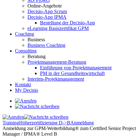
MS Project
Online-Angebote
Decisio-App Scrum
Decisio-App IPMA
Bestellung der Decisio-App
eLearning Basiszertifikat GPM
Coaching
Business
Business Coaching
Consulting
Beratung
Projektmanagement-Beratung
Einführung von Projektmanagement
PM in der Gesundheitswirtschaft
Interims-Projektmanagement
Kontakt
My Decisio
Training
Höherzertifizierung D->B
Anmeldung
Anmeldung zur GPM-Weiterbildung® zum Certified Senior Project
Manager / IPMA® Level B