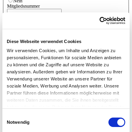
Nein
Mitgliedsnummer
ZUSATZLEISTUNGEN FÜR TEILNEHMER OHNE
LEVEL D-ZERTIFIKAT
Diese Webseite verwendet Cookies
Ich buche zusätzlich den optionalen Intensivtag zur Vermittlung
der D-Themen für 1.450,- Euro.
Wir verwenden Cookies, um Inhalte und Anzeigen zu
Buchung Intensivtag
*
personalisieren, Funktionen für soziale Medien anbieten
Ja
zu können und die Zugriffe auf unsere Website zu
Nein
Ich bestelle zusätzlich das Buch PM4 in der 2-bändigen Print-
analysieren. Außerdem geben wir Informationen zu Ihrer
Version für 83,- Euro inkl. Versandkosten.
Verwendung unserer Website an unsere Partner für
Bestellung PM4 Print
*
soziale Medien, Werbung und Analysen weiter. Unsere
Ja
Partner führen diese Informationen möglicherweise mit
Nein
weiteren Daten zusammen, die Sie ihnen bereitgestellt
Konditionen
haben oder die sie im Rahmen Ihrer Nutzung der Dienste
Der Level B Kurs beinhaltet: 6 Seminartage, Beratung zu den
gesammelt haben.
Einwilligungsauswahl
Anmeldeunterlagen und dem Executive Summary Report,
Notwendig
Qualitätssicherung des Reports B, Seminarskript, Blöcke,
Stifte, Fotoprotokolle, Übungsmaterial, Warm- und