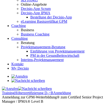
MS Project
Online-Angebote
Decisio-App Scrum
Decisio-App IPMA
Bestellung der Decisio-App
eLearning Basiszertifikat GPM
Coaching
Business
Business Coaching
Consulting
Beratung
Projektmanagement-Beratung
Einführung von Projektmanagement
PM in der Gesundheitswirtschaft
Interims-Projektmanagement
Kontakt
My Decisio
Training
Höherzertifizierung D->B
Anmeldung
Anmeldung zur GPM-Weiterbildung® zum Certified Senior Project
Manager / IPMA® Level B