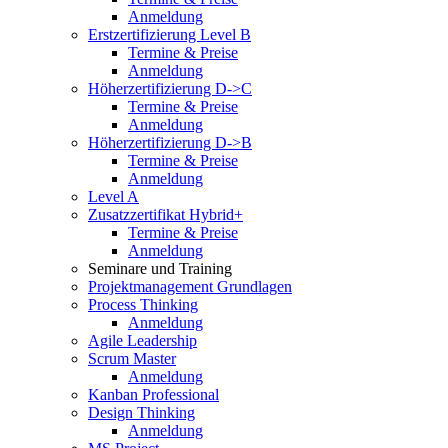
Anmeldung
Erstzertifizierung Level B
Termine & Preise
Anmeldung
Höherzertifizierung D->C
Termine & Preise
Anmeldung
Höherzertifizierung D->B
Termine & Preise
Anmeldung
Level A
Zusatzzertifikat Hybrid+
Termine & Preise
Anmeldung
Seminare und Training
Projektmanagement Grundlagen
Process Thinking
Anmeldung
Agile Leadership
Scrum Master
Anmeldung
Kanban Professional
Design Thinking
Anmeldung