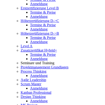
Anmeldung
Erstzertifizierung Level B
Termine & Preise
Anmeldung
Höherzertifizierung D->C
Termine & Preise
Anmeldung
Höherzertifizierung D->B
Termine & Preise
Anmeldung
Level A
Zusatzzertifikat Hybrid+
Termine & Preise
Anmeldung
Seminare und Training
Projektmanagement Grundlagen
Process Thinking
Anmeldung
Agile Leadership
Scrum Master
Anmeldung
Kanban Professional
Design Thinking
Anmeldung