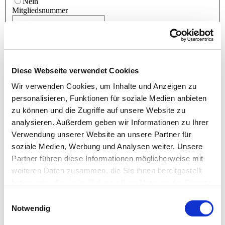
Nein
Mitgliedsnummer
ZUSATZLEISTUNGEN FÜR TEILNEHMER OHNE
LEVEL D-ZERTIFIKAT
Diese Webseite verwendet Cookies
Ich buche zusätzlich den optionalen Intensivtag zur Vermittlung
der D-Themen für 1.450,- Euro.
Wir verwenden Cookies, um Inhalte und Anzeigen zu
Buchung Intensivtag
*
personalisieren, Funktionen für soziale Medien anbieten
Ja
zu können und die Zugriffe auf unsere Website zu
Nein
Ich bestelle zusätzlich das Buch PM4 in der 2-bändigen Print-
analysieren. Außerdem geben wir Informationen zu Ihrer
Version für 83,- Euro inkl. Versandkosten.
Verwendung unserer Website an unsere Partner für
Bestellung PM4 Print
*
soziale Medien, Werbung und Analysen weiter. Unsere
Ja
Partner führen diese Informationen möglicherweise mit
Nein
weiteren Daten zusammen, die Sie ihnen bereitgestellt
Konditionen
haben oder die sie im Rahmen Ihrer Nutzung der Dienste
Der Level B Kurs beinhaltet: 6 Seminartage, Beratung zu den
gesammelt haben.
Einwilligungsauswahl
Anmeldeunterlagen und dem Executive Summary Report,
Notwendig
Qualitätssicherung des Reports B, Seminarskript, Blöcke,
Stifte, Fotoprotokolle, Übungsmaterial, Warm- und