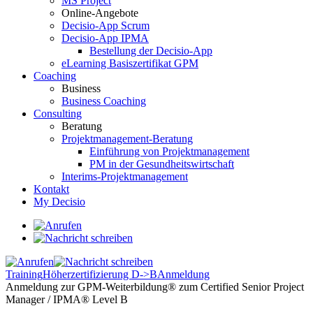
MS Project
Online-Angebote
Decisio-App Scrum
Decisio-App IPMA
Bestellung der Decisio-App
eLearning Basiszertifikat GPM
Coaching
Business
Business Coaching
Consulting
Beratung
Projektmanagement-Beratung
Einführung von Projektmanagement
PM in der Gesundheitswirtschaft
Interims-Projektmanagement
Kontakt
My Decisio
Training
Höherzertifizierung D->B
Anmeldung
Anmeldung zur GPM-Weiterbildung® zum Certified Senior Project
Manager / IPMA® Level B