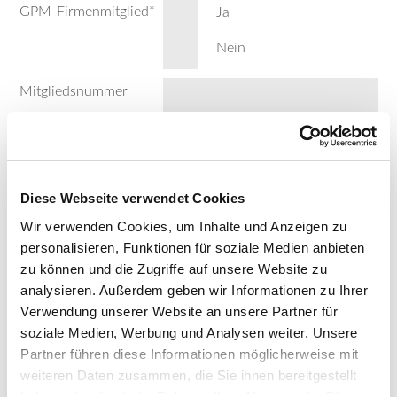
GPM-Firmenmitglied
*
Ja
Nein
Mitgliedsnummer
ZUSATZLEISTUNGEN FÜR
Diese Webseite verwendet Cookies
TEILNEHMER OHNE LEVEL D-
Wir verwenden Cookies, um Inhalte und Anzeigen zu
ZERTIFIKAT
personalisieren, Funktionen für soziale Medien anbieten
zu können und die Zugriffe auf unsere Website zu
analysieren. Außerdem geben wir Informationen zu Ihrer
Ich buche zusätzlich den optionalen Intensivtag zur
Verwendung unserer Website an unsere Partner für
Vermittlung der D-Themen für 1.450,- Euro.
soziale Medien, Werbung und Analysen weiter. Unsere
Partner führen diese Informationen möglicherweise mit
Buchung Intensivtag
*
Ja
weiteren Daten zusammen, die Sie ihnen bereitgestellt
Nein
haben oder die sie im Rahmen Ihrer Nutzung der Dienste