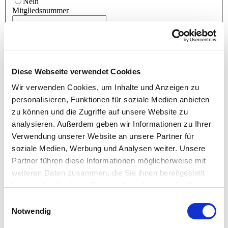
Nein
Mitgliedsnummer
ZUSATZLEISTUNGEN FÜR TEILNEHMER OHNE
LEVEL D-ZERTIFIKAT
Diese Webseite verwendet Cookies
Ich buche zusätzlich den optionalen Intensivtag zur Vermittlung
der D-Themen für 1.450,- Euro.
Wir verwenden Cookies, um Inhalte und Anzeigen zu
Buchung Intensivtag
*
personalisieren, Funktionen für soziale Medien anbieten
Ja
zu können und die Zugriffe auf unsere Website zu
Nein
Ich bestelle zusätzlich das Buch PM4 in der 2-bändigen Print-
analysieren. Außerdem geben wir Informationen zu Ihrer
Version für 83,- Euro inkl. Versandkosten.
Verwendung unserer Website an unsere Partner für
Bestellung PM4 Print
*
soziale Medien, Werbung und Analysen weiter. Unsere
Ja
Partner führen diese Informationen möglicherweise mit
Nein
weiteren Daten zusammen, die Sie ihnen bereitgestellt
Konditionen
haben oder die sie im Rahmen Ihrer Nutzung der Dienste
Der Level B Kurs beinhaltet: 6 Seminartage, Beratung zu den
gesammelt haben.
Einwilligungsauswahl
Anmeldeunterlagen und dem Executive Summary Report,
Notwendig
Qualitätssicherung des Reports B, Seminarskript, Blöcke,
Stifte, Fotoprotokolle, Übungsmaterial, Warm- und