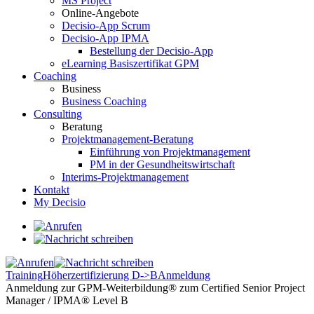
MS Project
Online-Angebote
Decisio-App Scrum
Decisio-App IPMA
Bestellung der Decisio-App
eLearning Basiszertifikat GPM
Coaching
Business
Business Coaching
Consulting
Beratung
Projektmanagement-Beratung
Einführung von Projektmanagement
PM in der Gesundheitswirtschaft
Interims-Projektmanagement
Kontakt
My Decisio
Training
Höherzertifizierung D->B
Anmeldung
Anmeldung zur GPM-Weiterbildung® zum Certified Senior Project
Manager / IPMA® Level B