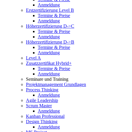
Anmeldung
Erstzertifizierung Level B
Termine & Preise
Anmeldung
Höherzertifizierung D->C
Termine & Preise
Anmeldung
Höherzertifizierung D->B
Termine & Preise
Anmeldung
Level A
Zusatzzertifikat Hybrid+
Termine & Preise
Anmeldung
Seminare und Training
Projektmanagement Grundlagen
Process Thinking
Anmeldung
Agile Leadership
Scrum Master
Anmeldung
Kanban Professional
Design Thinking
Anmeldung