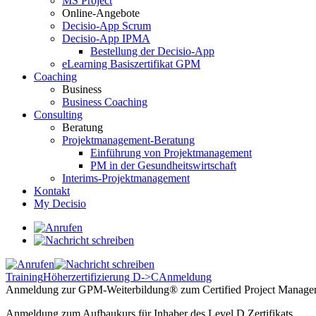
MS Project
Online-Angebote
Decisio-App Scrum
Decisio-App IPMA
Bestellung der Decisio-App
eLearning Basiszertifikat GPM
Coaching
Business
Business Coaching
Consulting
Beratung
Projektmanagement-Beratung
Einführung von Projektmanagement
PM in der Gesundheitswirtschaft
Interims-Projektmanagement
Kontakt
My Decisio
Training
Höherzertifizierung D->C
Anmeldung
Anmeldung zur GPM-Weiterbildung® zum Certified Project Manage
Anmeldung zum Aufbaukurs für Inhaber des Level D Zertifikats