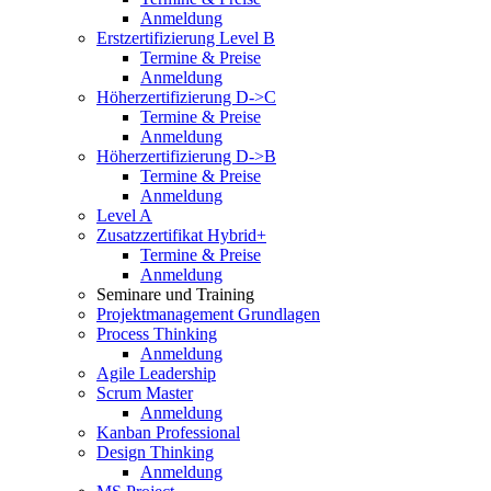
Anmeldung
Erstzertifizierung Level B
Termine & Preise
Anmeldung
Höherzertifizierung D->C
Termine & Preise
Anmeldung
Höherzertifizierung D->B
Termine & Preise
Anmeldung
Level A
Zusatzzertifikat Hybrid+
Termine & Preise
Anmeldung
Seminare und Training
Projektmanagement Grundlagen
Process Thinking
Anmeldung
Agile Leadership
Scrum Master
Anmeldung
Kanban Professional
Design Thinking
Anmeldung