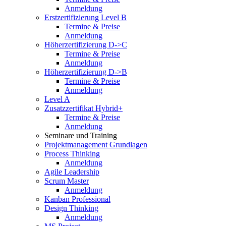
Anmeldung
Erstzertifizierung Level B
Termine & Preise
Anmeldung
Höherzertifizierung D->C
Termine & Preise
Anmeldung
Höherzertifizierung D->B
Termine & Preise
Anmeldung
Level A
Zusatzzertifikat Hybrid+
Termine & Preise
Anmeldung
Seminare und Training
Projektmanagement Grundlagen
Process Thinking
Anmeldung
Agile Leadership
Scrum Master
Anmeldung
Kanban Professional
Design Thinking
Anmeldung