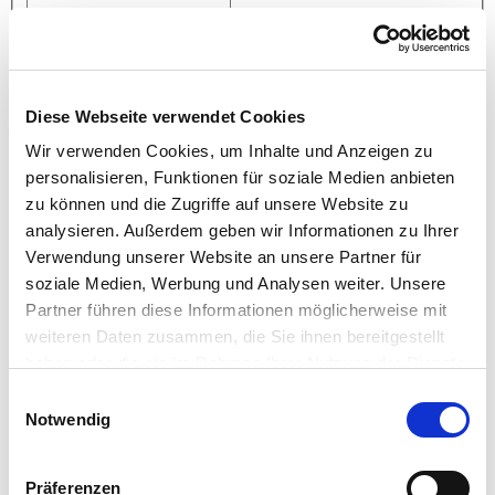
PLZ / Ort
*
Diese Webseite verwendet Cookies
GPM-MITGLIEDSCHAFT
Persönliches GPM-Mitglied
*
Wir verwenden Cookies, um Inhalte und Anzeigen zu
Ja
personalisieren, Funktionen für soziale Medien anbieten
Nein
zu können und die Zugriffe auf unsere Website zu
GPM-Firmenmitglied
*
analysieren. Außerdem geben wir Informationen zu Ihrer
Ja
Nein
Verwendung unserer Website an unsere Partner für
Mitgliedsnummer
soziale Medien, Werbung und Analysen weiter. Unsere
Partner führen diese Informationen möglicherweise mit
weiteren Daten zusammen, die Sie ihnen bereitgestellt
Konditionen
haben oder die sie im Rahmen Ihrer Nutzung der Dienste
Der Level C Kurs beinhaltet: 6 Seminartage, Beratung zu den
gesammelt haben.
Einwilligungsauswahl
Anmeldeunterlagen, Qualitätssicherung des Reports,
Seminarskript, Blöcke, Stifte, Fotoprotokolle, Übungsmaterial,
Notwendig
Warm- und Kaltgetränke, übliche Pausenverpflegung sowie die
GPM-Lizenzgebühren.
Präferenzen
Die Lehrgangsgebühr für Level C beträgt
3.190,- Euro
. Die