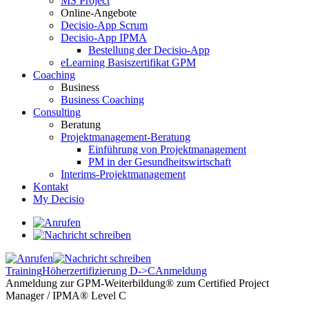
MS Project
Online-Angebote
Decisio-App Scrum
Decisio-App IPMA
Bestellung der Decisio-App
eLearning Basiszertifikat GPM
Coaching
Business
Business Coaching
Consulting
Beratung
Projektmanagement-Beratung
Einführung von Projektmanagement
PM in der Gesundheitswirtschaft
Interims-Projektmanagement
Kontakt
My Decisio
Training
Höherzertifizierung D->C
Anmeldung
Anmeldung zur GPM-Weiterbildung® zum Certified Project
Manager / IPMA® Level C