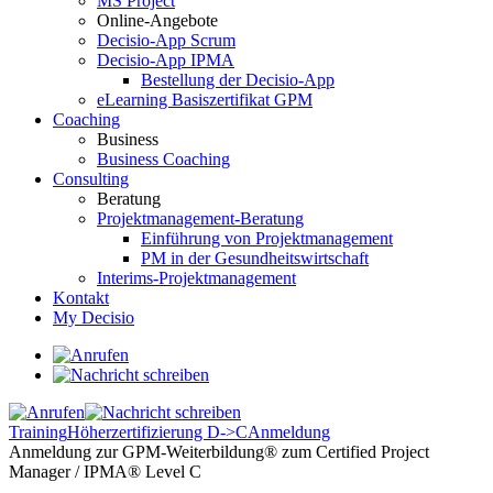
MS Project
Online-Angebote
Decisio-App Scrum
Decisio-App IPMA
Bestellung der Decisio-App
eLearning Basiszertifikat GPM
Coaching
Business
Business Coaching
Consulting
Beratung
Projektmanagement-Beratung
Einführung von Projektmanagement
PM in der Gesundheitswirtschaft
Interims-Projektmanagement
Kontakt
My Decisio
Training
Höherzertifizierung D->C
Anmeldung
Anmeldung zur GPM-Weiterbildung® zum Certified Project
Manager / IPMA® Level C