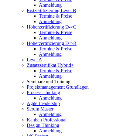
Anmeldung
Erstzertifizierung Level B
Termine & Preise
Anmeldung
Höherzertifizierung D->C
Termine & Preise
Anmeldung
Höherzertifizierung D->B
Termine & Preise
Anmeldung
Level A
Zusatzzertifikat Hybrid+
Termine & Preise
Anmeldung
Seminare und Training
Projektmanagement Grundlagen
Process Thinking
Anmeldung
Agile Leadership
Scrum Master
Anmeldung
Kanban Professional
Design Thinking
Anmeldung