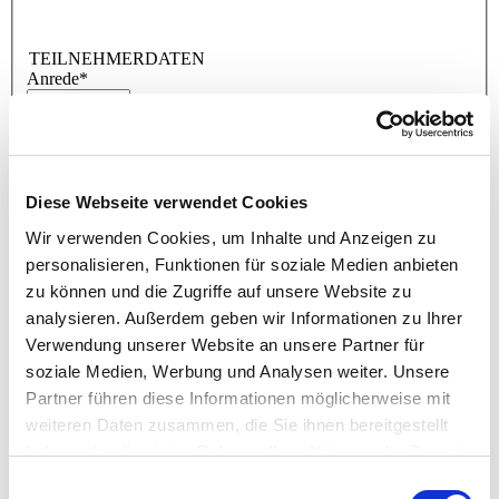
TEILNEHMERDATEN
Anrede
*
Vorname
*
Nachname
*
Diese Webseite verwendet Cookies
Telefon
*
Wir verwenden Cookies, um Inhalte und Anzeigen zu
E-Mail
*
personalisieren, Funktionen für soziale Medien anbieten
zu können und die Zugriffe auf unsere Website zu
Level D zertifiziert
*
Ja
analysieren. Außerdem geben wir Informationen zu Ihrer
Nein
Verwendung unserer Website an unsere Partner für
soziale Medien, Werbung und Analysen weiter. Unsere
RECHNUNGSANSCHRIFT
Partner führen diese Informationen möglicherweise mit
Firma / Name
*
weiteren Daten zusammen, die Sie ihnen bereitgestellt
Adresszusatz
haben oder die sie im Rahmen Ihrer Nutzung der Dienste
gesammelt haben.
Straße / Hausnr.
*
Einwilligungsauswahl