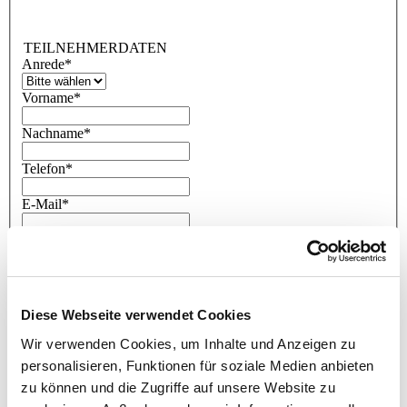
TEILNEHMERDATEN
Anrede
*
Vorname
*
Nachname
*
Telefon
*
E-Mail
*
Level D zertifiziert
*
Ja
Nein
RECHNUNGSANSCHRIFT
Diese Webseite verwendet Cookies
Firma / Name
*
Wir verwenden Cookies, um Inhalte und Anzeigen zu
Adresszusatz
personalisieren, Funktionen für soziale Medien anbieten
zu können und die Zugriffe auf unsere Website zu
Straße / Hausnr.
*