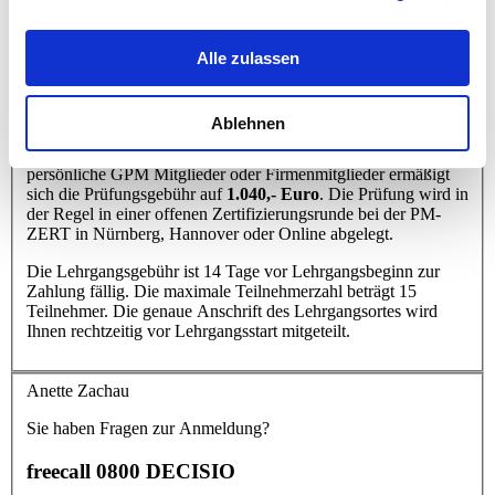
Weiterbildung ist nach § 4 Nr. 21 Buchst. a) bb) UStG von der
Umsatzsteuer befreit.
Alle zulassen
Das Lehrbuch PM4 kann bei Bedarf als E-Book oder in der
Print-Version direkt von der GPM bezogen werden.
Ablehnen
Die Prüfungsgebühr beträgt
1.155,- Euro
zuzüglich 200,- Euro
Verpflegungs- und Organisationspauschale der PM-ZERT. Für
persönliche GPM Mitglieder oder Firmenmitglieder ermäßigt
sich die Prüfungsgebühr auf
1.040,- Euro
. Die Prüfung wird in
der Regel in einer offenen Zertifizierungsrunde bei der PM-
ZERT in Nürnberg, Hannover oder Online abgelegt.
Die Lehrgangsgebühr ist 14 Tage vor Lehrgangsbeginn zur
Zahlung fällig. Die maximale Teilnehmerzahl beträgt 15
Teilnehmer. Die genaue Anschrift des Lehrgangsortes wird
Ihnen rechtzeitig vor Lehrgangsstart mitgeteilt.
Anette Zachau
Sie haben Fragen zur Anmeldung?
freecall 0800 DECISIO