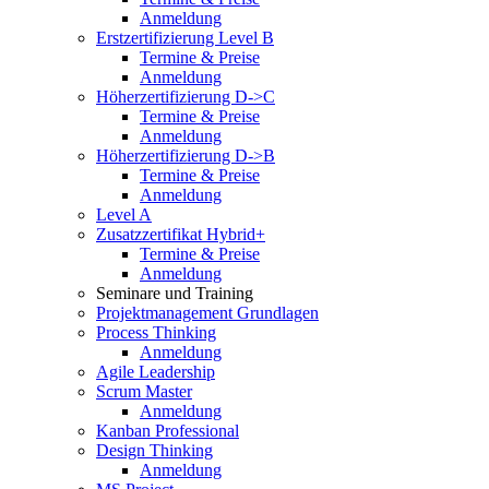
Anmeldung
Erstzertifizierung Level B
Termine & Preise
Anmeldung
Höherzertifizierung D->C
Termine & Preise
Anmeldung
Höherzertifizierung D->B
Termine & Preise
Anmeldung
Level A
Zusatzzertifikat Hybrid+
Termine & Preise
Anmeldung
Seminare und Training
Projektmanagement Grundlagen
Process Thinking
Anmeldung
Agile Leadership
Scrum Master
Anmeldung
Kanban Professional
Design Thinking
Anmeldung