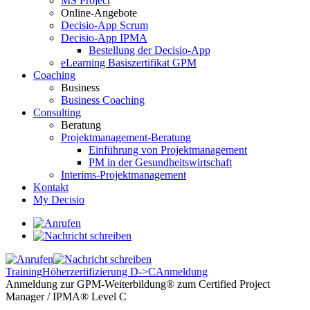
MS Project
Online-Angebote
Decisio-App Scrum
Decisio-App IPMA
Bestellung der Decisio-App
eLearning Basiszertifikat GPM
Coaching
Business
Business Coaching
Consulting
Beratung
Projektmanagement-Beratung
Einführung von Projektmanagement
PM in der Gesundheitswirtschaft
Interims-Projektmanagement
Kontakt
My Decisio
Training
Höherzertifizierung D->C
Anmeldung
Anmeldung zur GPM-Weiterbildung® zum Certified Project
Manager / IPMA® Level C