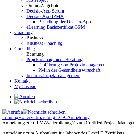
MS Project
Online-Angebote
Decisio-App Scrum
Decisio-App IPMA
Bestellung der Decisio-App
eLearning Basiszertifikat GPM
Coaching
Business
Business Coaching
Consulting
Beratung
Projektmanagement-Beratung
Einführung von Projektmanagement
PM in der Gesundheitswirtschaft
Interims-Projektmanagement
Kontakt
My Decisio
Training
Höherzertifizierung D->C
Anmeldung
Anmeldung zur GPM-Weiterbildung® zum Certified Project Manage
Anmeldung zum Aufbaukurs für Inhaber des Level D Zertifikats