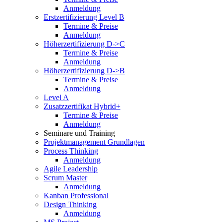
Anmeldung
Erstzertifizierung Level B
Termine & Preise
Anmeldung
Höherzertifizierung D->C
Termine & Preise
Anmeldung
Höherzertifizierung D->B
Termine & Preise
Anmeldung
Level A
Zusatzzertifikat Hybrid+
Termine & Preise
Anmeldung
Seminare und Training
Projektmanagement Grundlagen
Process Thinking
Anmeldung
Agile Leadership
Scrum Master
Anmeldung
Kanban Professional
Design Thinking
Anmeldung