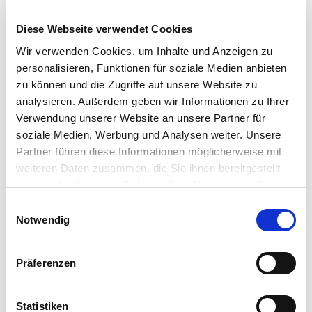
Telefon
*
Diese Webseite verwendet Cookies
E-Mail
*
Wir verwenden Cookies, um Inhalte und Anzeigen zu
personalisieren, Funktionen für soziale Medien anbieten
zu können und die Zugriffe auf unsere Website zu
analysieren. Außerdem geben wir Informationen zu Ihrer
Verwendung unserer Website an unsere Partner für
Babette Spreier
soziale Medien, Werbung und Analysen weiter. Unsere
Partner führen diese Informationen möglicherweise mit
Sie haben Fragen zur Anmeldung?
weiteren Daten zusammen, die Sie ihnen bereitgestellt
freecall: 0800 DECISIO
haben oder die sie im Rahmen Ihrer Nutzung der Dienste
gesammelt haben.
Einwilligungsauswahl
Zum Kontaktformular
Notwendig
RECHNUNGSANSCHRIFT
Firma / Name
*
Präferenzen
Adresszusatz
Statistiken