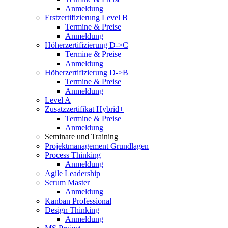
Anmeldung
Erstzertifizierung Level B
Termine & Preise
Anmeldung
Höherzertifizierung D->C
Termine & Preise
Anmeldung
Höherzertifizierung D->B
Termine & Preise
Anmeldung
Level A
Zusatzzertifikat Hybrid+
Termine & Preise
Anmeldung
Seminare und Training
Projektmanagement Grundlagen
Process Thinking
Anmeldung
Agile Leadership
Scrum Master
Anmeldung
Kanban Professional
Design Thinking
Anmeldung