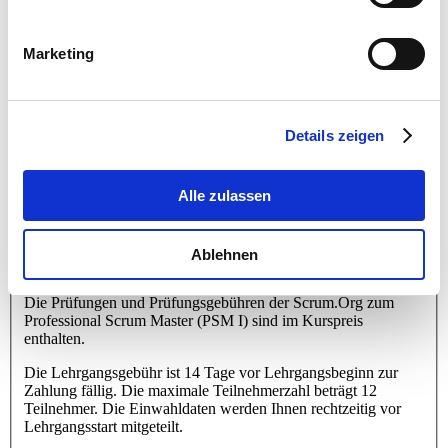
Straße / Hausnr.
*
PLZ / Ort
*
Marketing
Konditionen
Details zeigen
Der Kurs Professional Scrum Master (PSM I) beinhaltet: 2
interaktive Seminartage.
Alle zulassen
Die Lehrgangsgebühr beträgt
bis 1 Monat vor
Seminarbeginn 1.260,- Euro
zuzüglich 19% USt., d.h. Brutto
1.499,40 Euro
. Danach beträgt die Lehrgangsgebühr
1.400,-
Ablehnen
Euro
zuzüglich 19% USt., d.h. Brutto
1.666,00 Euro
Die Prüfungen und Prüfungsgebühren der Scrum.Org zum
Professional Scrum Master (PSM I) sind im Kurspreis
enthalten.
Die Lehrgangsgebühr ist 14 Tage vor Lehrgangsbeginn zur
Zahlung fällig. Die maximale Teilnehmerzahl beträgt 12
Teilnehmer. Die Einwahldaten werden Ihnen rechtzeitig vor
Lehrgangsstart mitgeteilt.