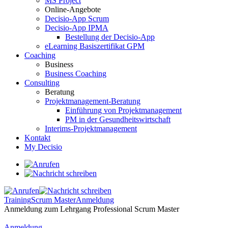
MS Project
Online-Angebote
Decisio-App Scrum
Decisio-App IPMA
Bestellung der Decisio-App
eLearning Basiszertifikat GPM
Coaching
Business
Business Coaching
Consulting
Beratung
Projektmanagement-Beratung
Einführung von Projektmanagement
PM in der Gesundheitswirtschaft
Interims-Projektmanagement
Kontakt
My Decisio
Training
Scrum Master
Anmeldung
Anmeldung zum Lehrgang Professional Scrum Master
Anmeldung