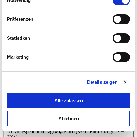
Notwendig
Adresszusatz
Präferenzen
Straße / Hausnr.
*
PLZ / Ort
*
Statistiken
Marketing
ZAHLUNGSWEISE
Ich zahle über Paypal an info@decisio.de
Ich überweise an die Sparkasse Hannover IBAN DE42
2505 0180 0900 2835 05
Details zeigen
Konditionen
Alle zulassen
Die LernApp für Level D und Basiszertifikat wird dem Nutzer
für eine Dauer von 6 Monaten zur Verfügung gestellt. Die
Ablehnen
LernApp für Scrum wird dem Nutzer für eine Dauer von 4
Monaten zur Verfügung gestellt. Die einmalige
Nutzungsgebühr beträgt
40,- Euro
(33,61 Euro zuzügl. 19%