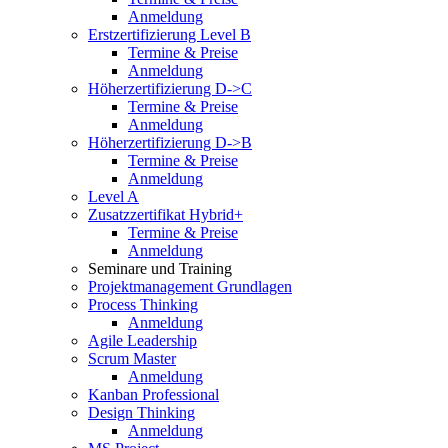
Anmeldung
Erstzertifizierung Level B
Termine & Preise
Anmeldung
Höherzertifizierung D->C
Termine & Preise
Anmeldung
Höherzertifizierung D->B
Termine & Preise
Anmeldung
Level A
Zusatzzertifikat Hybrid+
Termine & Preise
Anmeldung
Seminare und Training
Projektmanagement Grundlagen
Process Thinking
Anmeldung
Agile Leadership
Scrum Master
Anmeldung
Kanban Professional
Design Thinking
Anmeldung