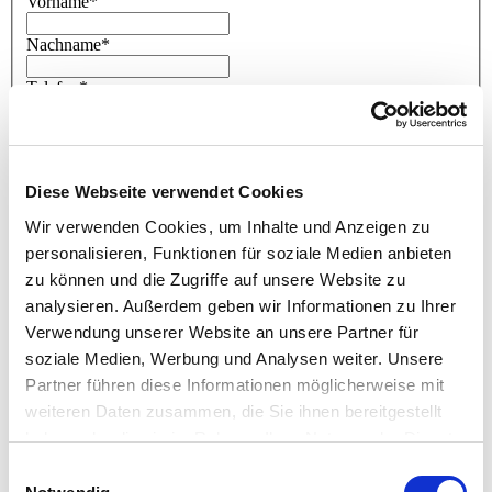
Vorname
*
Nachname
*
Telefon
*
E-Mail
*
Diese Webseite verwendet Cookies
Wir verwenden Cookies, um Inhalte und Anzeigen zu
personalisieren, Funktionen für soziale Medien anbieten
zu können und die Zugriffe auf unsere Website zu
René Windus
analysieren. Außerdem geben wir Informationen zu Ihrer
Sie haben Fragen zur Bestellung der LernApp?
Verwendung unserer Website an unsere Partner für
soziale Medien, Werbung und Analysen weiter. Unsere
Tel: 0511 56 86 55 00
Partner führen diese Informationen möglicherweise mit
Zum Kontaktformular
weiteren Daten zusammen, die Sie ihnen bereitgestellt
haben oder die sie im Rahmen Ihrer Nutzung der Dienste
RECHNUNGSANSCHRIFT
gesammelt haben.
Einwilligungsauswahl
Firma / Name
*