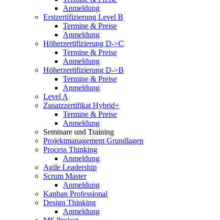
Anmeldung
Erstzertifizierung Level B
Termine & Preise
Anmeldung
Höherzertifizierung D->C
Termine & Preise
Anmeldung
Höherzertifizierung D->B
Termine & Preise
Anmeldung
Level A
Zusatzzertifikat Hybrid+
Termine & Preise
Anmeldung
Seminare und Training
Projektmanagement Grundlagen
Process Thinking
Anmeldung
Agile Leadership
Scrum Master
Anmeldung
Kanban Professional
Design Thinking
Anmeldung