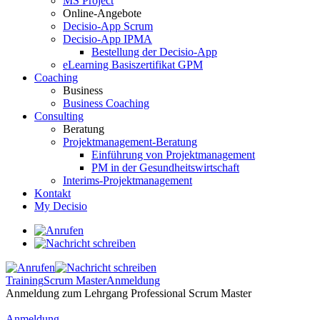
MS Project
Online-Angebote
Decisio-App Scrum
Decisio-App IPMA
Bestellung der Decisio-App
eLearning Basiszertifikat GPM
Coaching
Business
Business Coaching
Consulting
Beratung
Projektmanagement-Beratung
Einführung von Projektmanagement
PM in der Gesundheitswirtschaft
Interims-Projektmanagement
Kontakt
My Decisio
Training
Scrum Master
Anmeldung
Anmeldung zum Lehrgang Professional Scrum Master
Anmeldung