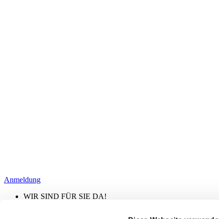
Anmeldung
WIR SIND FÜR SIE DA!
PER TELEFON ODER E-MAIL:
+49 (511) 56 86 55 - 00