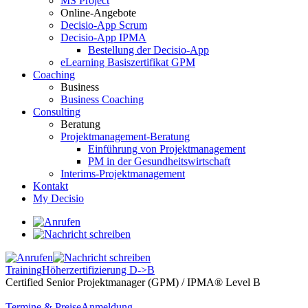
MS Project
Online-Angebote
Decisio-App Scrum
Decisio-App IPMA
Bestellung der Decisio-App
eLearning Basiszertifikat GPM
Coaching
Business
Business Coaching
Consulting
Beratung
Projektmanagement-Beratung
Einführung von Projektmanagement
PM in der Gesundheitswirtschaft
Interims-Projektmanagement
Kontakt
My Decisio
Training
Höherzertifizierung D->B
Certified Senior Projektmanager (GPM) / IPMA® Level B
Termine & Preise
Anmeldung