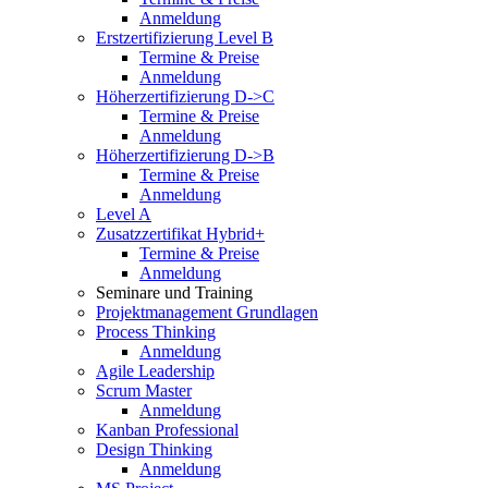
Anmeldung
Erstzertifizierung Level B
Termine & Preise
Anmeldung
Höherzertifizierung D->C
Termine & Preise
Anmeldung
Höherzertifizierung D->B
Termine & Preise
Anmeldung
Level A
Zusatzzertifikat Hybrid+
Termine & Preise
Anmeldung
Seminare und Training
Projektmanagement Grundlagen
Process Thinking
Anmeldung
Agile Leadership
Scrum Master
Anmeldung
Kanban Professional
Design Thinking
Anmeldung