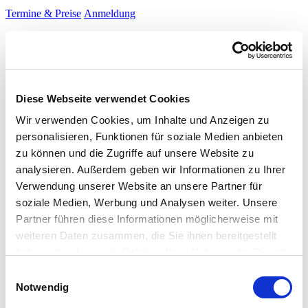
Termine & Preise
Anmeldung
Certified Senior Projektmanager (GPM) / IPMA® Level B
Zielgruppe
Diese Fortbilding richtet sich an Senior Projektmanager, die große
Vorhaben zum Erfolg führen wollen, Gesamtprojektleiter, die für
Diese Webseite verwendet Cookies
organisationsrelevante Projekte Verantwortung übernehmen wollen,
Wir verwenden Cookies, um Inhalte und Anzeigen zu
Leiter von Projektmanagement-Offices und Senior-Berater im
Projekt- und Mehrprojektmanagement.
personalisieren, Funktionen für soziale Medien anbieten
zu können und die Zugriffe auf unsere Website zu
Die Zertifizierung zum
Senior Projektmanager (GPM) / IPMA
®
analysieren. Außerdem geben wir Informationen zu Ihrer
Level B
setzt eine mindestens 5-jährige Erfahrung im
Projektmanagement voraus, davon 3 Jahre in verantwortlicher
Verwendung unserer Website an unsere Partner für
Leitungsfunktion bei komplexen Projekten. Berücksichtigt werden
soziale Medien, Werbung und Analysen weiter. Unsere
alle Projekte und Programme der letzten 8 Jahre.
Partner führen diese Informationen möglicherweise mit
Aufbau
weiteren Daten zusammen, die Sie ihnen bereitgestellt
haben oder die sie im Rahmen Ihrer Nutzung der Dienste
Basierend auf der ICB4 (Individual Competence Baseline),
gesammelt haben.
Einwilligungsauswahl
behandelt der Kurs die für Level B relevanten vertiefenden Themen
Notwendig
des Projektmanagements.