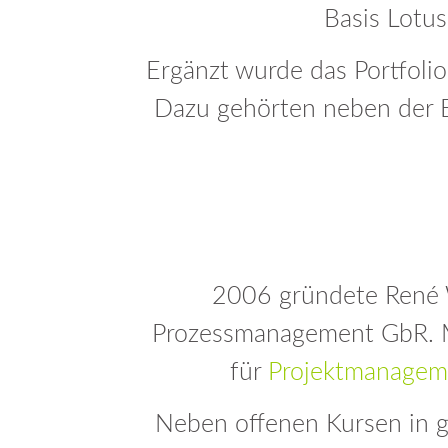
Basis Lotu
Höherze
FA
Anm
Ter
Ergänzt wurde das Portfoli
Höherze
Anm
Anm
Ter
Dazu gehörten neben der 
Level A
Anm
Ter
Zusatzze
Anm
Ter
2006 gründete René W
Anm
Prozessmanagement GbR. Mit
für
Projektmanagem
Neben offenen Kursen in g