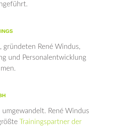
hgeführt.
NINGS
H, gründeten René Windus,
ng und Personalentwicklung
hmen.
BH
H umgewandelt. René Windus
größte
Trainingspartner der