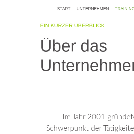
START
UNTERNEHMEN
TRAININ
EIN KURZER ÜBERBLICK
ALLGEMEINE
Über das
INFORMATIONEN
ZE
Unternehmen
Qualifizierung mit Bildungsgutschein
GPM-Wei
Unsere Berater & Trainer
Basisze
Erstzert
Ter
Erstzert
Anm
Ter
Im Jahr 2001 gründe
Schwerpunkt der Tätigkeit
Erstzert
Prü
Ter