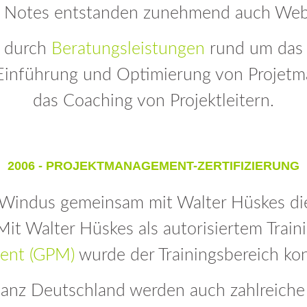
s Notes entstanden zunehmend auch We
rtifizierung D->C
Q
eldung
mine & Preise
Design Thinking
o durch
Beratungsleistungen
rund um das
rtifizierung D->B
eldung
eldung
mine & Preise
MS Project
Anmeldung
Einführung und Optimierung von Projet
das Coaching von Projektleitern.
eldung
mine & Preise
rtifikat Hybrid+
eldung
2006 - PROJEKTMANAGEMENT-ZERTIFIZIERUNG
mine & Preise
indus gemeinsam mit Walter Hüskes die
eldung
 Walter Hüskes als autorisiertem Traini
ent (GPM)
wurde der Trainingsbereich ko
anz Deutschland werden auch zahlreiche