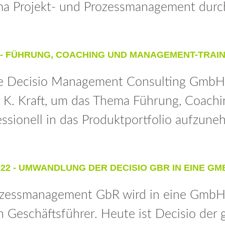
a Projekt- und Prozessmanagement durc
 - FÜHRUNG, COACHING UND MANAGEMENT-TRAI
 die Decisio Management Consulting Gmb
 K. Kraft, um das Thema Führung, Coachi
essionell in das Produktportfolio aufzune
022 - UMWANDLUNG DER DECISIO GBR IN EINE GM
Prozessmanagement GbR wird in eine Gmb
 Geschäftsführer. Heute ist Decisio der 