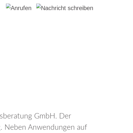
D
ONLINE-ANGEBOTE
Decisio-App Scrum
en
Decisio-App IPMA
eLearning Basiszertifikat GPM
Bestellung der Decisio-App
nsberatung GmbH. Der
ung. Neben Anwendungen auf