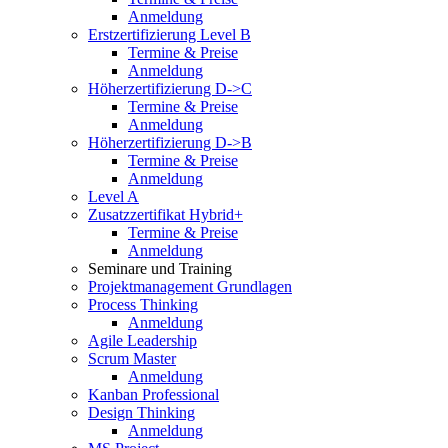
Anmeldung
Erstzertifizierung Level B
Termine & Preise
Anmeldung
Höherzertifizierung D->C
Termine & Preise
Anmeldung
Höherzertifizierung D->B
Termine & Preise
Anmeldung
Level A
Zusatzzertifikat Hybrid+
Termine & Preise
Anmeldung
Seminare und Training
Projektmanagement Grundlagen
Process Thinking
Anmeldung
Agile Leadership
Scrum Master
Anmeldung
Kanban Professional
Design Thinking
Anmeldung