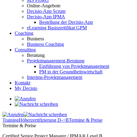
MS Project
Online-Angebote
Decisio-App Scrum
Decisio-App IPMA
Bestellung der Decisio-App
eLearning Basiszertifikat GPM
Coaching
Business
Business Coaching
Consulting
Beratung
Projektmanagement-Beratung
Einführung von Projektmanagement
PM in der Gesundheitswirtschaft
Interims-Projektmanagement
Kontakt
My Decisio
Training
Höherzertifizierung D->B
Termine & Preise
Termine & Preise
Certified Senior Project Manager / IPMA® Level B