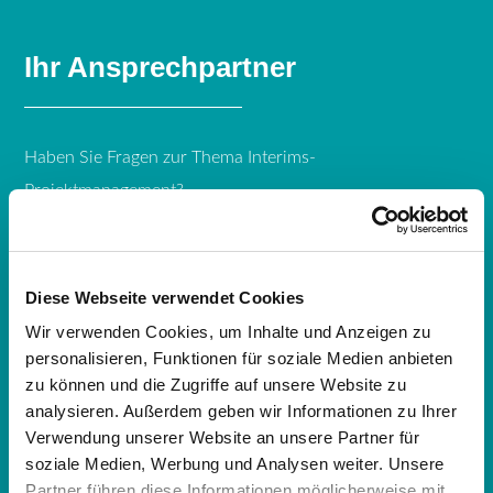
Ihr Ansprechpartner
Haben Sie Fragen zur Thema Interims-
Projektmanagement?
Unser Geschäftsführer, Walter Hüskes, hilft Ihnen gerne
weiter.
Diese Webseite verwendet Cookies
Wir verwenden Cookies, um Inhalte und Anzeigen zu
freecall: 0800 DECISIO
personalisieren, Funktionen für soziale Medien anbieten
zu können und die Zugriffe auf unsere Website zu
Telefon: +49 (511) 56 86 55 - 00
analysieren. Außerdem geben wir Informationen zu Ihrer
Verwendung unserer Website an unsere Partner für
Kontakt aufnehmen
soziale Medien, Werbung und Analysen weiter. Unsere
Partner führen diese Informationen möglicherweise mit